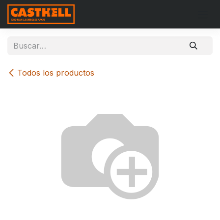
Ir al contenido
Todos los productos