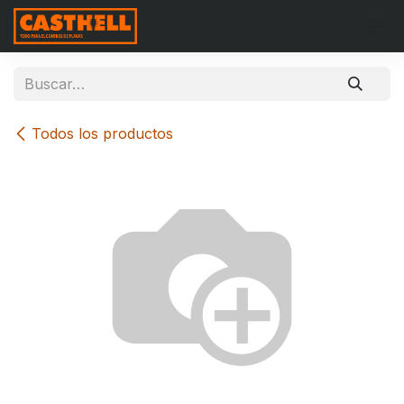
Ir al contenido
Todos los productos