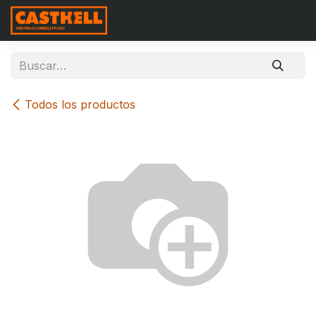
Ir al contenido
Todos los productos