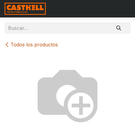
Ir al contenido
Todos los productos