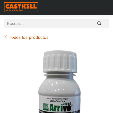
Ir al contenido
Todos los productos