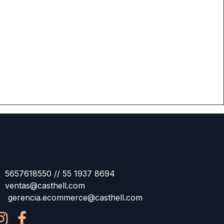
5657618550 // 55 1937 8694
ventas@casthell.com
gerencia.ecommerce@casthell.com