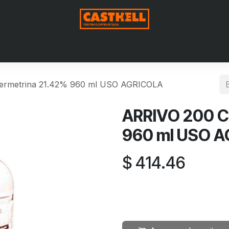
Nosotros
Productos
Blog
Contáctenos
Aviso de Pri
ermetrina 21.42% 960 ml USO AGRICOLA
ARRIVO 200 C
960 ml USO 
$
414.46