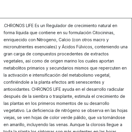
.
CHRONOS LIFE Es un Regulador de crecimiento natural en
forma líquida que contiene en su formulación Citocininas,
enriquecido con Nitrogeno, Calcio (con otros macro y
micronutrientes esenciales) y Ácidos Fúlvicos, conteniendo una
gran carga de compuestos procedentes de extractos
vegetales, así como de origen marino los cuales aportan
metabolitos primarios y secundarios mismos que repercuten en
la activación e intensificación del metabolismo vegetal,
confiriéndole a la planta efectos anti senescentes y
antioxidantes. CHRONOS LIFE ayuda en el desarrollo radicular
después de la siembra o trasplante, estimula el crecimiento de
las plantas en los primeros momentos de su desarrollo
vegetativo. La deficiencia de nitrógeno se observa en las hojas
viejas, se ven hojas de color verde pálido, que va tornándose
en amarillo, incluyendo las venas. Aunque la clorosis llegue a
toda la planta los síntomas son más evidentes en las hojas