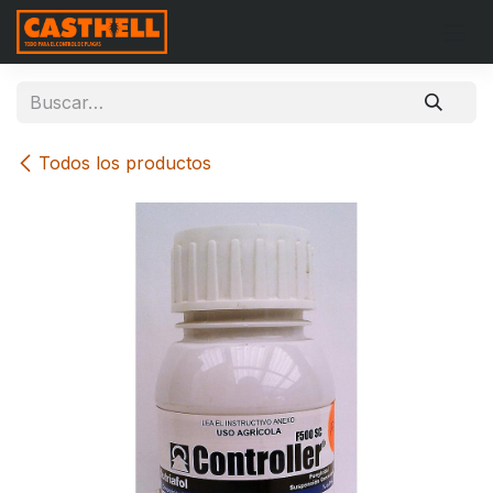
Ir al contenido
Todos los productos