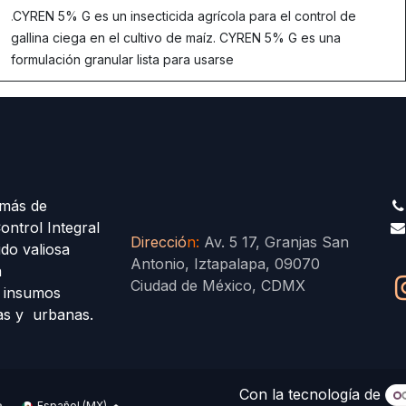
.
CYREN 5% G es un insecticida agrícola para el control de
gallina ciega en el cultivo de maíz. CYREN 5% G es una
formulación granular lista para usarse
más de
ontrol Integral
Direcció
n
:
Av. 5 17, Granjas San
ido valiosa
Antonio, Iztapalapa, 09070
a
Ciudad de México, CDMX
s insumos
las y urbanas.
Con la tecnología de
Español (MX)