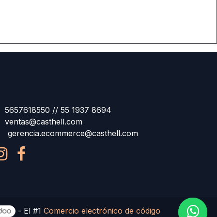
5657618550 // 55 1937 8694
ventas@casthell.com
gerencia.ecommerce@casthell.com
- El #1
Comercio electrónico de código