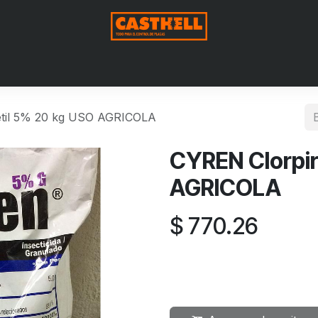
Nosotros
Productos
Blog
Contáctenos
Aviso de Pri
 etil 5% 20 kg USO AGRICOLA
CYREN Clorpir
AGRICOLA
$
770.26