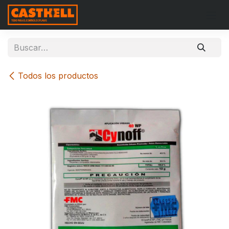
Ir al contenido
Todos los productos