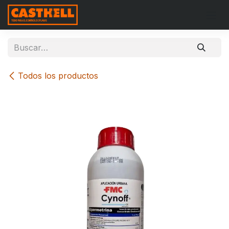
Ir al contenido
Todos los productos