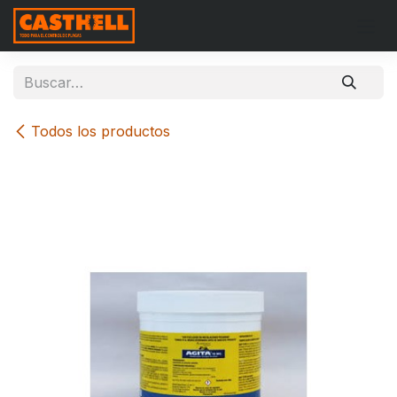
Ir al contenido
Todos los productos