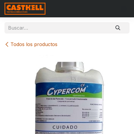
Ir al contenido
Todos los productos