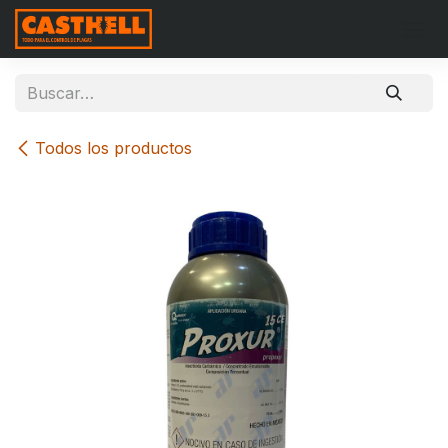
Ir al contenido
Todos los productos