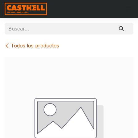
Ir al contenido
Todos los productos