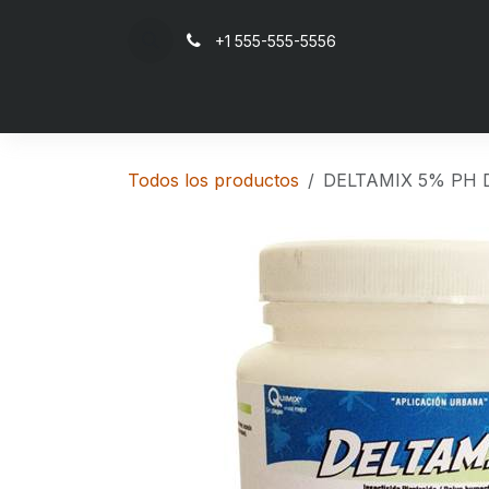
Ir al contenido
+1 555-555-5556
Inicio
Todos los productos
DELTAMIX 5% PH De