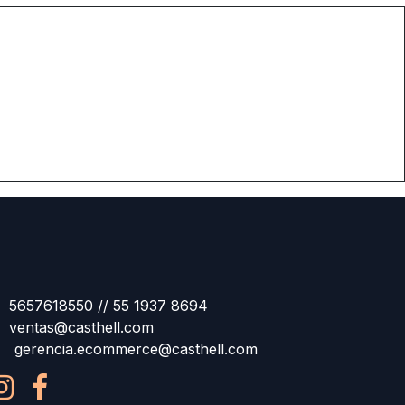
5657618550 // 55 1937 8694
ventas@casthell.com
gerencia.ecommerce@casthell.com