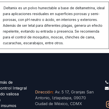
.
Deltamix es un polvo humectable a base de deltametrina, ideal
para aplicaciones residuales en superficies porosas y semi-
porosas, con pH neutro o ácido, en interiores y exteriores.
Además de ser letal para diferentes plagas, genera un efecto
repelente, evitando su entrada o presencia. Se recomienda
para el control de mosquitos, moscas, chinches de cama,
cucarachas, escarabajos, entre otros.
más de
ontrol Integral
Direcció
n
:
Av. 5 17, Granjas San
ido valiosa
Antonio, Iztapalapa, 09070
a
Ciudad de México, CDMX
s insumos