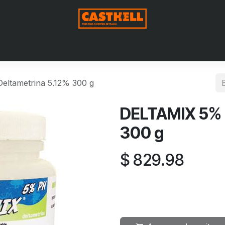
Nosotros
Productos
Blog
Contáctenos
Aviso de Pri
ltametrina 5.12% 300 g
DELTAMIX 5% 
300 g
$
829.98