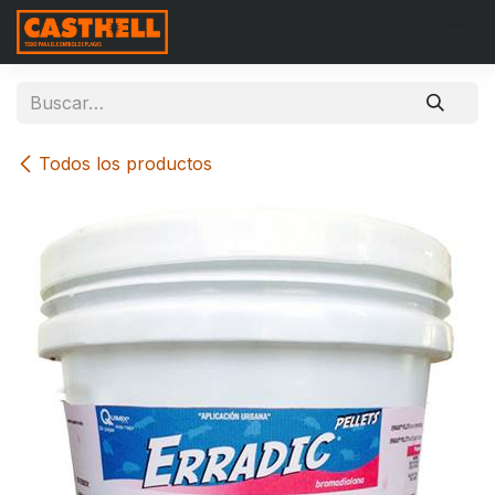
Ir al contenido
Todos los productos