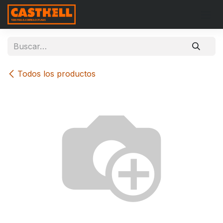
Ir al contenido
Todos los productos