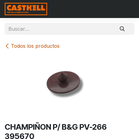
Ir al contenido
Todos los productos
CHAMPIÑON P/ B&G PV-266
395670