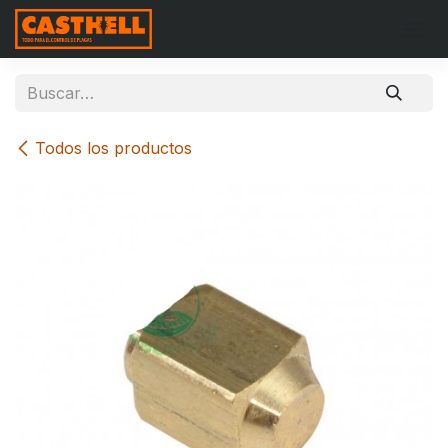
Ir al contenido
Todos los productos