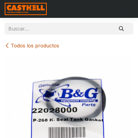
Ir al contenido
Todos los productos