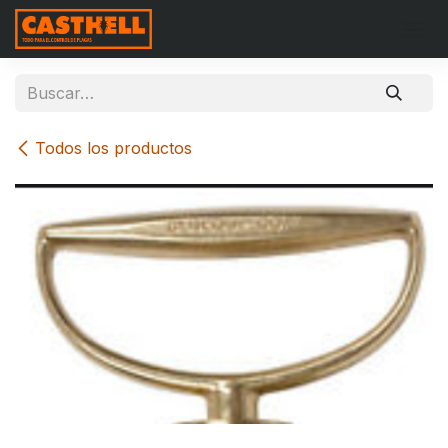
Ir al contenido
Todos los productos