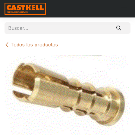
Ir al contenido
Todos los productos