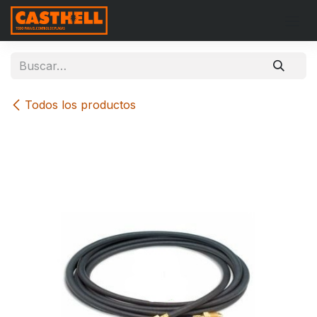
Ir al contenido
Todos los productos