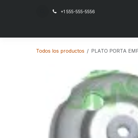
Ir al contenido
+1 555-555-5556
Inicio
Todos los productos
PLATO PORTA EM