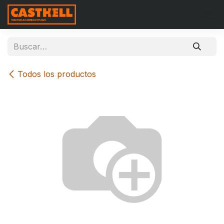
Ir al contenido
Todos los productos