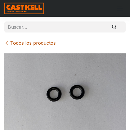
Ir al contenido
Todos los productos