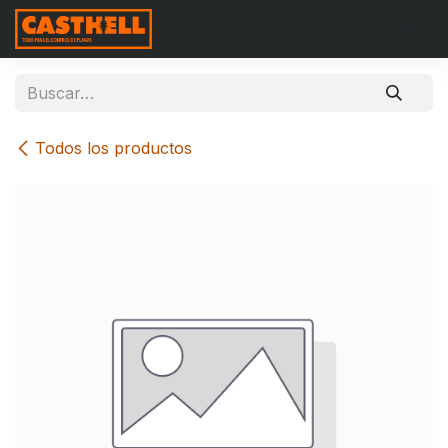
Ir al contenido
Todos los productos