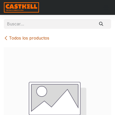
Ir al contenido
Todos los productos