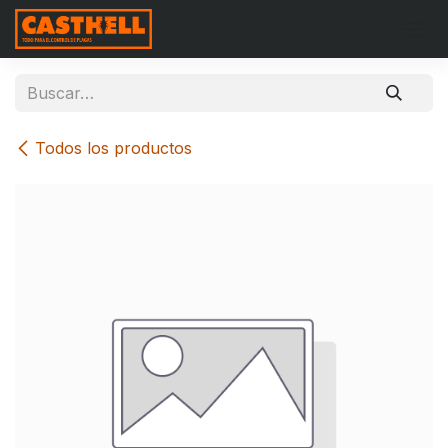
Ir al contenido
Todos los productos