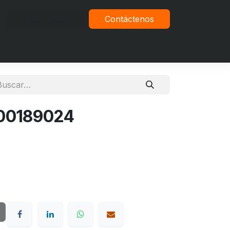
Iniciar sesión
Contáctenos
vacidad
000189024