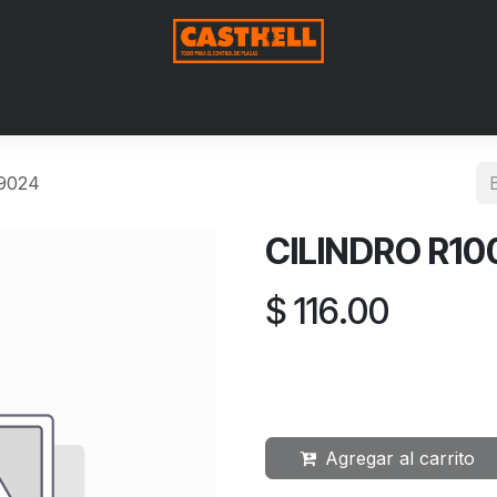
Nosotros
Productos
Blog
Contáctenos
Aviso de Pri
9024
CILINDRO R1
$
116.00
Agregar al carrito