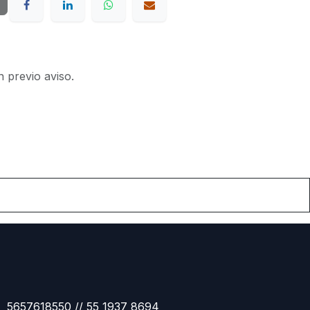
n previo aviso.
5657618550 // 55 1937 8694