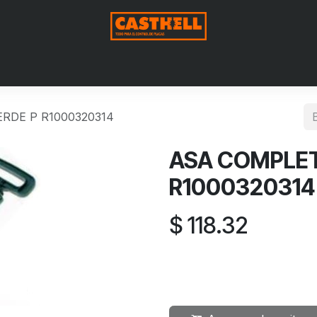
Nosotros
Productos
Blog
Contáctenos
Aviso de Pri
RDE P R1000320314
ASA COMPLET
R1000320314
$
118.32