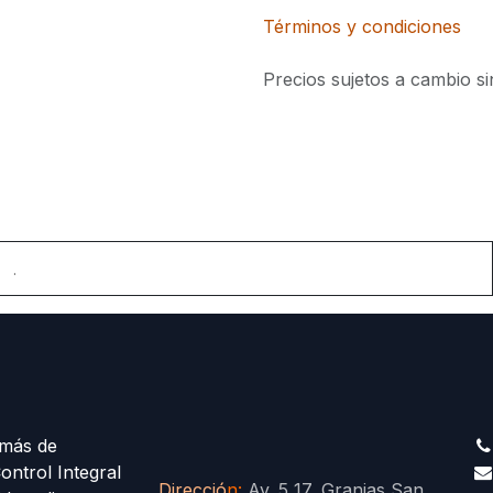
Términos y condiciones
Precios sujetos a cambio si
.
más de
ontrol Integral
Direcció
n
:
Av. 5 17, Granjas San