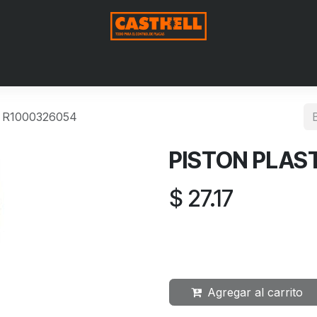
Nosotros
Productos
Blog
Contáctenos
Aviso de Pri
 R1000326054
PISTON PLAS
$
27.17
Agregar al carrito