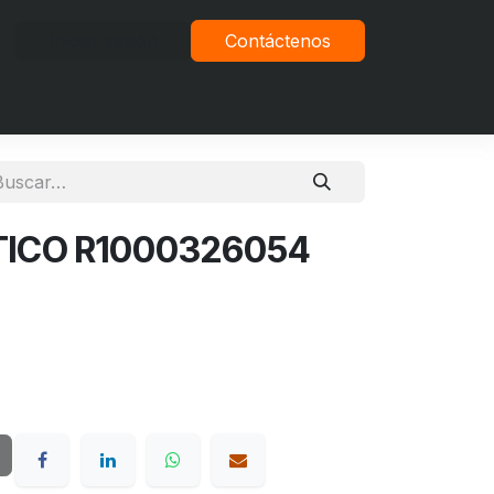
Iniciar sesión
Contáctenos
vacidad
TICO R1000326054