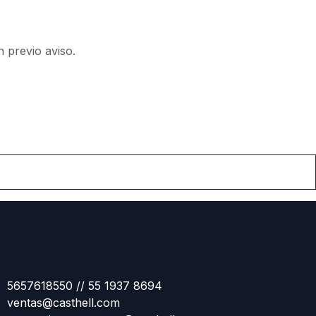
n previo aviso.
5657618550 // 55 1937 8694
ventas@casthell.com