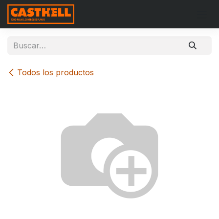
Ir al contenido
Todos los productos