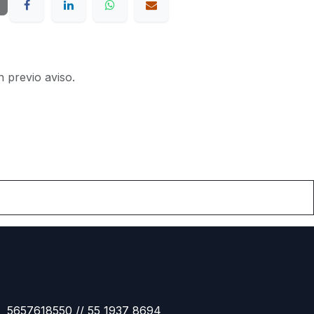
n previo aviso.
5657618550 // 55 1937 8694