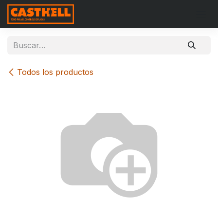
Ir al contenido
Todos los productos