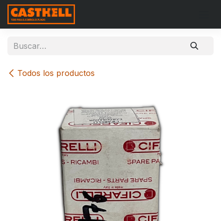
Ir al contenido
Todos los productos