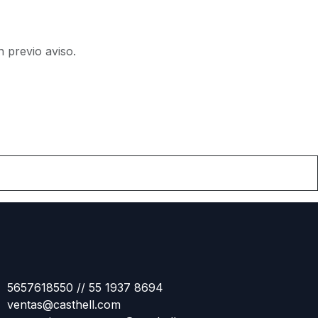
n previo aviso.
5657618550 // 55 1937 8694
ventas@casthell.com