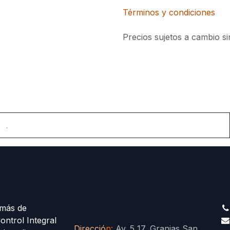
Términos y condiciones
Precios sujetos a cambio si
.
más de
ontrol Integral
Direcció
n
:
Av. 5 17, Granjas San