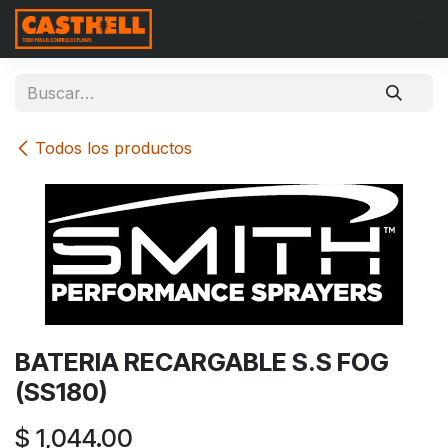
Ir al contenido
Todos los productos
BATERIA RECARGABLE S.S FOG
(SS180)
$
1,044.00