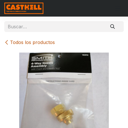
Ir al contenido
Todos los productos