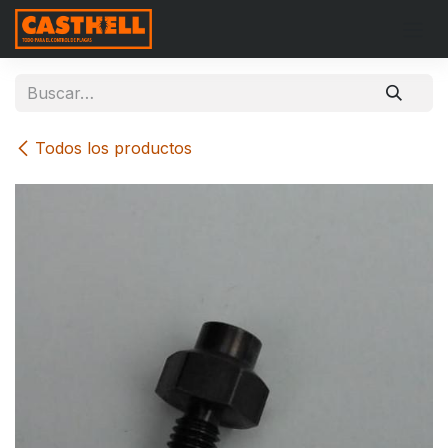
Ir al contenido
Todos los productos