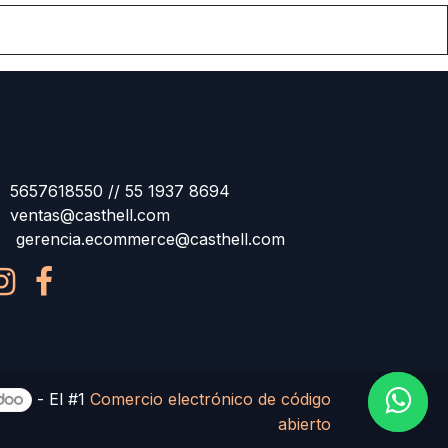
5657618550 // 55 1937 8694
ventas@casthell.com
gerencia.ecommerce@casthell.com
- El #1
Comercio electrónico de código
abierto