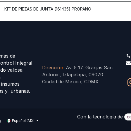
.
KIT DE PIEZAS DE JUNTA (161435) PROPANO
más de
ontrol Integral
Direcció
n
:
Av. 5 17, Granjas San
ido valiosa
Antonio, Iztapalapa, 09070
a
Ciudad de México, CDMX
s insumos
las y urbanas.
Con la tecnología de
a
Español (MX)