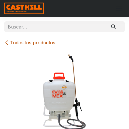
Ir al contenido
Todos los productos