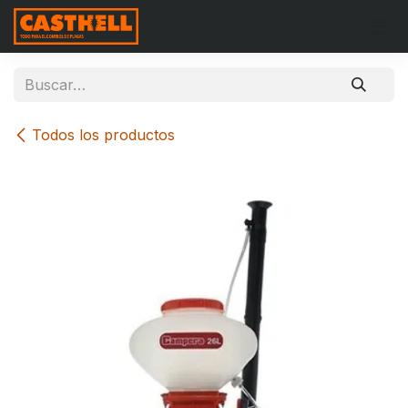
Ir al contenido
Todos los productos