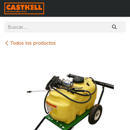
Ir al contenido
Todos los productos