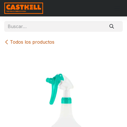
Ir al contenido
Todos los productos