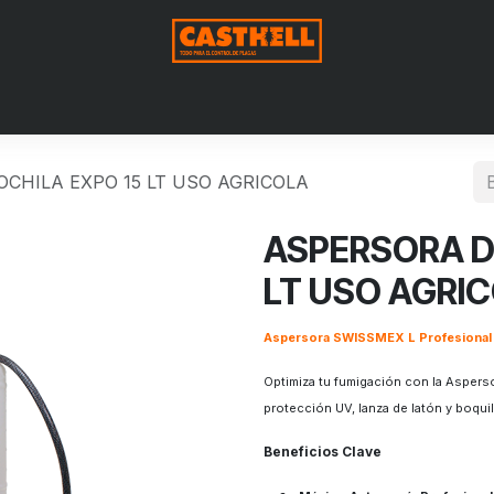
Nosotros
Productos
Blog
Contáctenos
Aviso de Pri
CHILA EXPO 15 LT USO AGRICOLA
ASPERSORA D
LT USO AGRI
Aspersora SWISSMEX L Profesional 
Optimiza tu fumigación con la Asper
protección UV, lanza de latón y boquil
Beneficios Clave