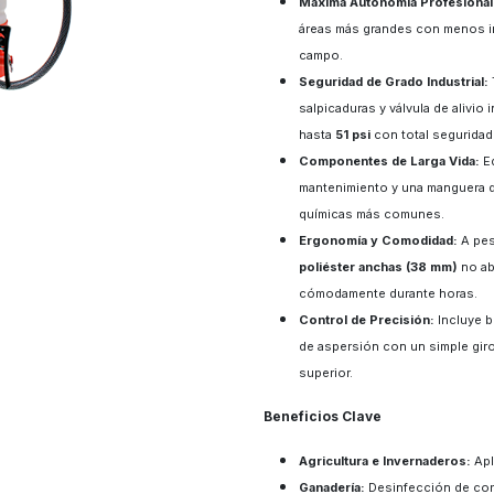
Máxima Autonomía Profesional
áreas más grandes con menos in
campo.
Seguridad de Grado Industrial:
salpicaduras y válvula de alivi
hasta
51 psi
con total seguridad
Componentes de Larga Vida:
Eq
mantenimiento y una manguera de
químicas más comunes.
Ergonomía y Comodidad:
A pes
poliéster anchas (38 mm)
no ab
cómodamente durante horas.
Control de Precisión:
Incluye b
de aspersión con un simple giro
superior.
Beneficios Clave
Agricultura e Invernaderos:
Apli
Ganadería:
Desinfección de corr