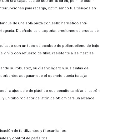
:
Con una capacidad de uso de
15 litr
os
, permite cubrir
terrupciones para recarga, optimizando tus tiempos en
Tanque de una sola pieza con sello hermético anti-
o integrada. Diseñado para soportar presiones de prueba de
.
uipado con un tubo de bombeo de polipropileno de bajo
 vinilo con refuerzo de fibra, resistente a las mezclas
ar de su robustez, su diseño ligero y sus
cintas de
sorbentes aseguran que el operario pueda trabajar
oquilla ajustable de plástico que permite cambiar el patrón
, y un tubo rociador de latón de
50 cm
para un alcance
cación de fertilizantes y fitosanitarios.
ales y control de parásitos.