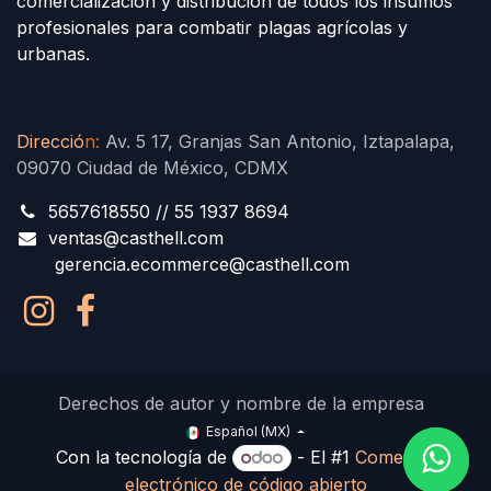
comercialización y distribución de todos los insumos
profesionales para combatir plagas agrícolas y
urbanas.
Direcció
n
:
Av. 5 17, Granjas San Antonio, Iztapalapa,
09070 Ciudad de México, CDMX
5657618550 // 55 1937 8694
ventas@casthell.com
gerencia.ecommerce@casthell.com
Derechos de autor y nombre de la empresa
Español (MX)
Con la tecnología de
- El #1
Comercio
electrónico de código abierto