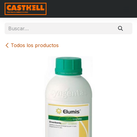
Ir al contenido
Todos los productos