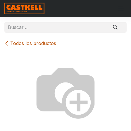
Ir al contenido
Todos los productos