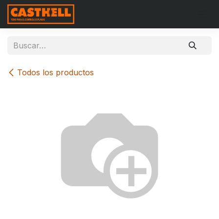
Ir al contenido
Todos los productos